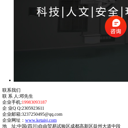
联系我们
联 系 人:邓先生
企业手机:
19983093187
企 业Q Q:2305923611
企业邮箱:3237250495@qq.com
企业网址：
www.ketaisj.com
地 址:中国(四川)自由贸易试验区成都高新区益州大道中段