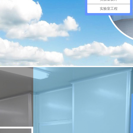
实验室工程